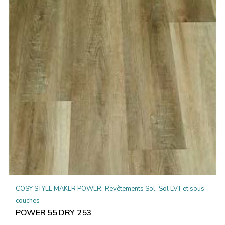
,
,
COSY STYLE MAKER POWER
Revêtements Sol
Sol LVT et sous
couches
POWER 55 DRY 253