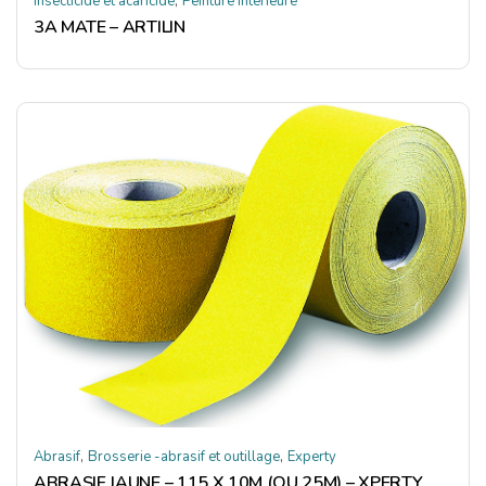
,
insecticide et acaricide
Peinture intérieure
3A MATE – ARTILIN
,
,
Abrasif
Brosserie -abrasif et outillage
Experty
ABRASIF JAUNE – 115 X 10M (OU 25M) – XPERTY