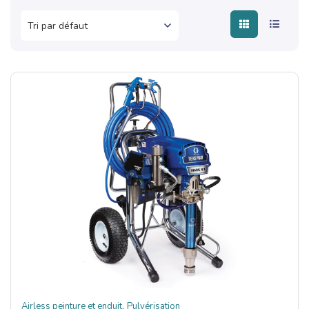
,
Airless peinture et enduit
Pulvérisation