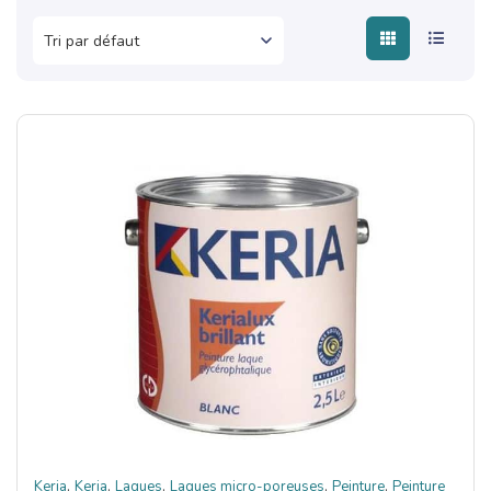
,
,
,
,
,
Keria
Keria
Laques
Laques micro-poreuses
Peinture
Peinture