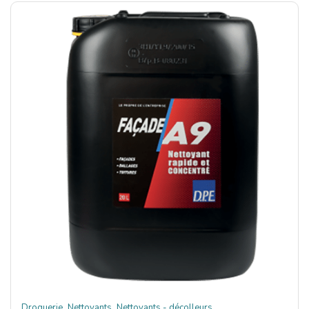
,
,
Droguerie
Nettoyants
Nettoyants - décolleurs