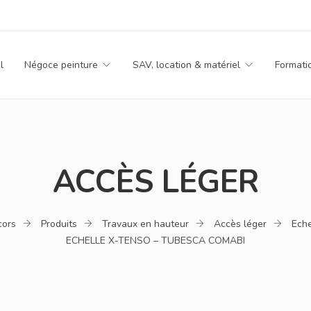
l
Négoce peinture
SAV, location & matériel
Formati
ACCÈS LÉGER
cors
Produits
Travaux en hauteur
Accès léger
Eche
ECHELLE X-TENSO – TUBESCA COMABI