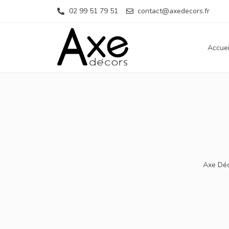
02 99 51 79 51
contact@axedecors.fr
Accuei
Axe Dé