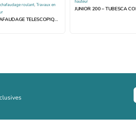
hauteur
,
chafaudage roulant
Travaux en
ur
ECHAFAUDAGE TELESCOPIQUE X-TOWER 5 M- TUBESCA COMABI
clusives