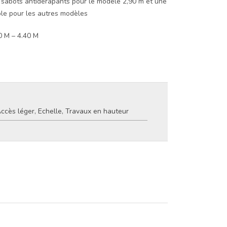
s sabots antidérapants pour le modèle 2,90 m et une
able pour les autres modèles
0 M – 4.40 M
ccès léger
,
Echelle
,
Travaux en hauteur