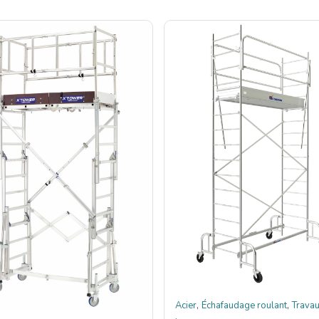
,
,
Acier
Échafaudage roulant
Travau