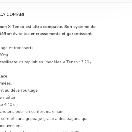
SCA COMABI
nium X-Tenso est ultra compacte. Son système de
éflon évite les encrassements et garantissent
age et transport).
90m).
tabilisateurs repliables (modèles X’Tenso : 3,20 /
lace.
rmées.
t au déverrouillage.
n téflon.
e 4,40 m)
échelons pour un confort maximum.
e sûre et sans grippage grâce à des bagues qui
n mouvement.